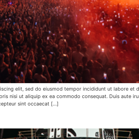
iscing elit, sed do eiusmod tempor incididunt ut labore et
ris nisi ut aliquip ex ea commodo consequat. Duis aute irur
xcepteur sint occaecat […]